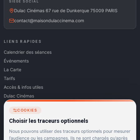
SIÈGE SOCIAL
Dulac Cinémas 67 rue de Dunkerque 75009 PARIS
contact@maisondulaccinema.com
LIENS RAPIDES
Calendrier des séances
Événements
La Carte
Tarifs
Accès & infos utiles
Dulac Cinémas
Cinéma5
COOKIES
Les Dits de l'Art
Choisir les traceurs optionnels
Contact
Nous pouvons utiliser des traceurs optionnels pour mesurer
l’audience ou les campagnes. Ils ne sont chargés qu’après