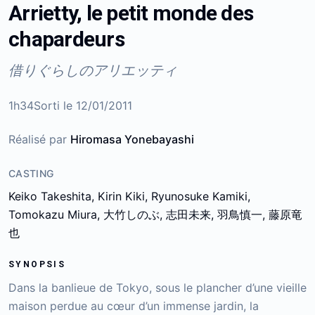
Arrietty, le petit monde des
chapardeurs
借りぐらしのアリエッティ
1h34
Sorti le
12/01/2011
Réalisé par
Hiromasa Yonebayashi
CASTING
Keiko Takeshita, Kirin Kiki, Ryunosuke Kamiki,
Tomokazu Miura, 大竹しのぶ, 志田未来, 羽鳥慎一, 藤原竜
也
SYNOPSIS
Dans la banlieue de Tokyo, sous le plancher d’une vieille
maison perdue au cœur d’un immense jardin, la