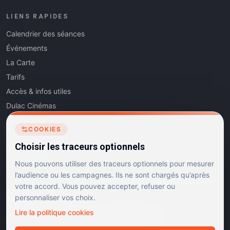
LIENS RAPIDES
Calendrier des séances
Événements
La Carte
Tarifs
Accès & infos utiles
Dulac Cinémas
Cinéma5
COOKIES
Les Dits de l'Art
Choisir les traceurs optionnels
Contact
Nous pouvons utiliser des traceurs optionnels pour mesurer
l’audience ou les campagnes. Ils ne sont chargés qu’après
votre accord. Vous pouvez accepter, refuser ou
personnaliser vos choix.
RÉSEAUX SOCIAUX
Lire la politique cookies
Instagram
Facebook
Linkedin
TikTok