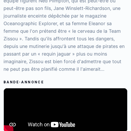
équipe figurent Ned Plimpton, qui est peut-être ou
peut-être pas son fils, Jane Winslett-Richardson, une
journaliste enceinte dépêchée par le magazine
Oceanographic Explorer, et sa femme Eleanor sa
femme que l'on prétend être « le cerveau de la Team
Zissou ». Tandis qu'ils affrontent tous les dangers,
depuis une mutinerie jusqu'à une attaque de pirates en
passant par un « requin jaguar » plus ou moins
imaginaire, Zissou est bien forcé d'admettre que tout
ne peut pas être planifié comme il l'aimerait…
BANDE-ANNONCE