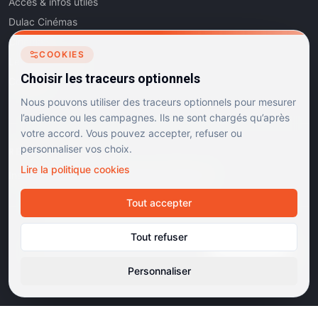
Accès & infos utiles
Dulac Cinémas
Cinéma5
COOKIES
Les Dits de l'Art
Choisir les traceurs optionnels
Contact
Nous pouvons utiliser des traceurs optionnels pour mesurer
l’audience ou les campagnes. Ils ne sont chargés qu’après
votre accord. Vous pouvez accepter, refuser ou
personnaliser vos choix.
RÉSEAUX SOCIAUX
Lire la politique cookies
Instagram
Facebook
Linkedin
TikTok
Tout accepter
©
2026
Dulac Cinémas. Tous droits réservés.
Tout refuser
Mentions légales
Confidentialité
Cookies
Gérer les cookies
Cinémas d'art et d'essai · Labels Europa Cinemas
Personnaliser