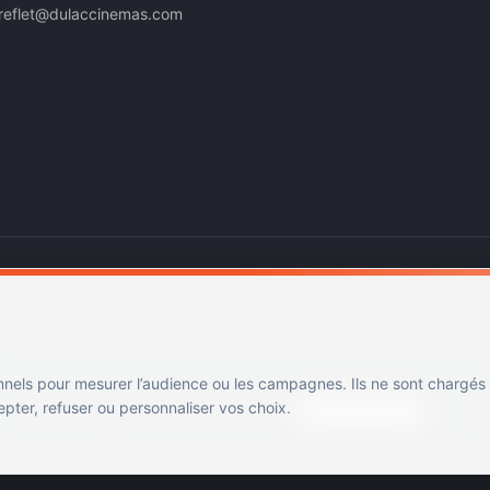
reflet@dulaccinemas.com
nnels pour mesurer l’audience ou les campagnes. Ils ne sont chargés
ter, refuser ou personnaliser vos choix.
Mentions légales
Confidentialité
Cookies
Gérer les cookies
Cin