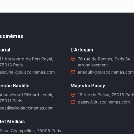
s cinémas
urial
L'Arlequin
11 boulevard de Port Royal,
76 rue de Rennes, Paris 6e
75013 Paris
arrondissement
escurial@dulaccinemas.com
arlequin@dulaccinemas.com
estic Bastille
Majestic Passy
4 boulevard Richard Lenoir,
18 rue de Passy, 75016 Pari
75011 Paris
passy@dulaccinemas.com
bastille@dulaccinemas.com
let Medicis
3 rue Champollion, 75005 Paris