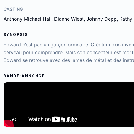
CASTING
Anthony Michael Hall, Dianne Wiest, Johnny Depp, Kathy
SYNOPSIS
Edward n’est pas un garçon ordinaire. Création d’un inven
cerveau pour comprendre. Mais son concepteur est mort 
Edward se retrouve avec des lames de métal et des instr
BANDE-ANNONCE