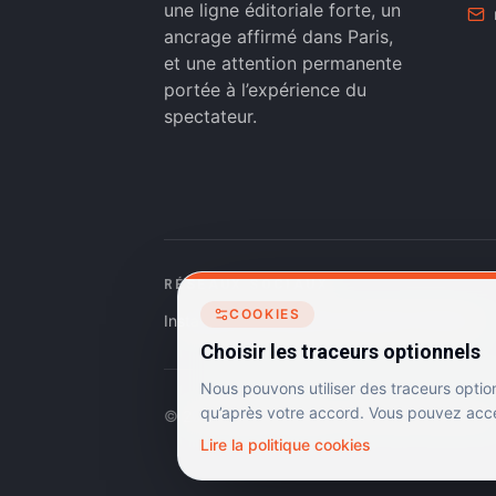
une ligne éditoriale forte, un
ancrage affirmé dans Paris,
et une attention permanente
portée à l’expérience du
spectateur.
RÉSEAUX SOCIAUX
COOKIES
Instagram
Facebook
Linkedin
TikTok
Choisir les traceurs optionnels
Nous pouvons utiliser des traceurs optio
qu’après votre accord. Vous pouvez accep
©
2026
Dulac Cinémas. Tous droits réservés.
Lire la politique cookies