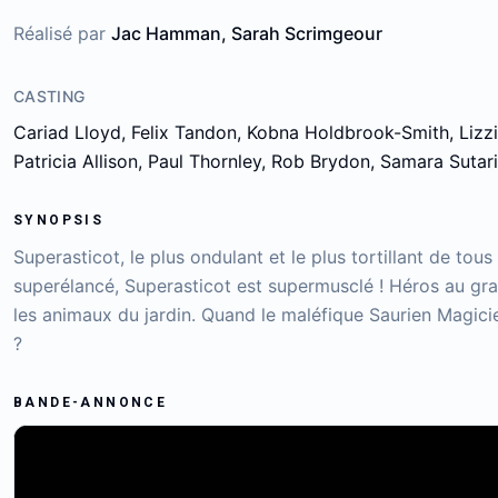
Réalisé par
Jac Hamman, Sarah Scrimgeour
CASTING
Cariad Lloyd, Felix Tandon, Kobna Holdbrook-Smith, Lizz
Patricia Allison, Paul Thornley, Rob Brydon, Samara Sutar
SYNOPSIS
Superasticot, le plus ondulant et le plus tortillant de tou
superélancé, Superasticot est supermusclé ! Héros au gra
les animaux du jardin. Quand le maléfique Saurien Magicien
?
BANDE-ANNONCE