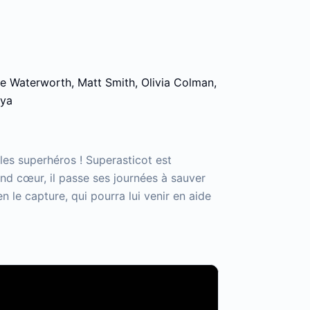
ie Waterworth, Matt Smith, Olivia Colman,
iya
s les superhéros ! Superasticot est
nd cœur, il passe ses journées à sauver
 le capture, qui pourra lui venir en aide