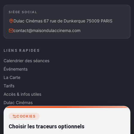
SIÈGE SOCIAL
Dulac Cinémas 67 rue de Dunkerque 75009 PARIS
contact@maisondulaccinema.com
LIENS RAPIDES
Calendrier des séances
Événements
La Carte
Tarifs
Accès & infos utiles
Dulac Cinémas
Cinéma5
COOKIES
Les Dits de l'Art
Choisir les traceurs optionnels
Contact