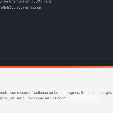
3 rue Champollion, 75005 Paris
reflet@dulaccinemas.com
nnels pour mesurer l’audience ou les campagnes. Ils ne sont chargés
ter, refuser ou personnaliser vos choix.
Mentions légales
Confidentialité
Cookies
Gérer les cookies
Cin