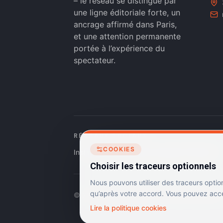
– le réseau se distingue par
une ligne éditoriale forte, un
ancrage affirmé dans Paris,
et une attention permanente
portée à l’expérience du
spectateur.
RÉSEAUX SOCIAUX
COOKIES
Instagram
Facebook
Linkedin
TikTok
Choisir les traceurs optionnels
Nous pouvons utiliser des traceurs optio
qu’après votre accord. Vous pouvez accep
©
2026
Dulac Cinémas. Tous droits réservés.
Lire la politique cookies