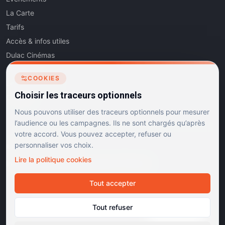
La Carte
Tarifs
Accès & infos utiles
Dulac Cinémas
Cinéma5
COOKIES
Les Dits de l'Art
Choisir les traceurs optionnels
Contact
Nous pouvons utiliser des traceurs optionnels pour mesurer
l’audience ou les campagnes. Ils ne sont chargés qu’après
votre accord. Vous pouvez accepter, refuser ou
personnaliser vos choix.
RÉSEAUX SOCIAUX
Lire la politique cookies
Instagram
Facebook
Linkedin
TikTok
Tout accepter
©
2026
Dulac Cinémas. Tous droits réservés.
Tout refuser
Mentions légales
Confidentialité
Cookies
Gérer les cookies