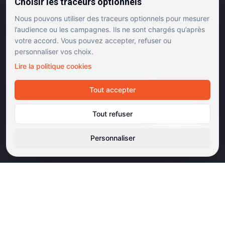
Choisir les traceurs optionnels
Contact
Nous pouvons utiliser des traceurs optionnels pour mesurer
l’audience ou les campagnes. Ils ne sont chargés qu’après
votre accord. Vous pouvez accepter, refuser ou
personnaliser vos choix.
RÉSEAUX SOCIAUX
Lire la politique cookies
Instagram
Facebook
Linkedin
TikTok
Tout accepter
©
2026
Dulac Cinémas. Tous droits réservés.
Tout refuser
Mentions légales
Confidentialité
Cookies
Gérer les cookies
Cinémas d'art et d'essai · Labels Europa Cinemas
Personnaliser