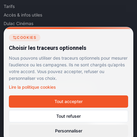
Tarifs
Accès & infos utiles
Dulac Cinémas
Cinéma5
COOKIES
Les Dits de l'Art
Choisir les traceurs optionnels
Contact
Nous pouvons utiliser des traceurs optionnels pour mesurer
l’audience ou les campagnes. Ils ne sont chargés qu’après
votre accord. Vous pouvez accepter, refuser ou
personnaliser vos choix.
RÉSEAUX SOCIAUX
Lire la politique cookies
Instagram
Facebook
Linkedin
TikTok
Tout accepter
©
2026
Dulac Cinémas. Tous droits réservés.
Tout refuser
Mentions légales
Confidentialité
Cookies
Gérer les cookies
Cinémas d'art et d'essai · Labels Europa Cinemas
Personnaliser