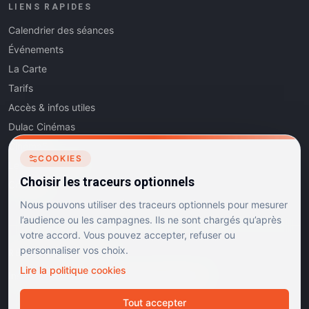
LIENS RAPIDES
Calendrier des séances
Événements
La Carte
Tarifs
Accès & infos utiles
Dulac Cinémas
Cinéma5
COOKIES
Les Dits de l'Art
Choisir les traceurs optionnels
Contact
Nous pouvons utiliser des traceurs optionnels pour mesurer
l’audience ou les campagnes. Ils ne sont chargés qu’après
votre accord. Vous pouvez accepter, refuser ou
personnaliser vos choix.
RÉSEAUX SOCIAUX
Lire la politique cookies
Instagram
Facebook
Linkedin
TikTok
Tout accepter