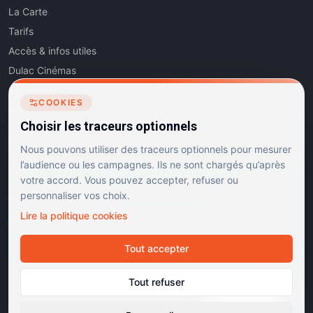
La Carte
Tarifs
Accès & infos utiles
Dulac Cinémas
Cinéma5
COOKIES
Les Dits de l'Art
Choisir les traceurs optionnels
Contact
Nous pouvons utiliser des traceurs optionnels pour mesurer
l’audience ou les campagnes. Ils ne sont chargés qu’après
votre accord. Vous pouvez accepter, refuser ou
personnaliser vos choix.
RÉSEAUX SOCIAUX
Lire la politique cookies
Instagram
Facebook
Linkedin
TikTok
Tout accepter
©
2026
Dulac Cinémas. Tous droits réservés.
Tout refuser
Mentions légales
Confidentialité
Cookies
Gérer les cookies
Cinémas d'art et d'essai · Labels Europa Cinemas