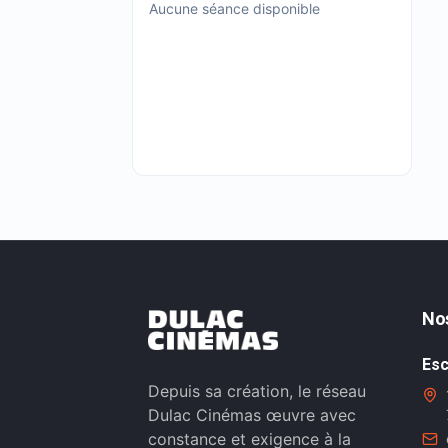
Aucune séance disponible
No
Esc
Depuis sa création, le réseau
Dulac Cinémas œuvre avec
constance et exigence à la