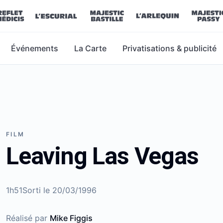
Événements
La Carte
Privatisations & publicité
FILM
Leaving Las Vegas
1h51
Sorti le
20/03/1996
Réalisé par
Mike Figgis