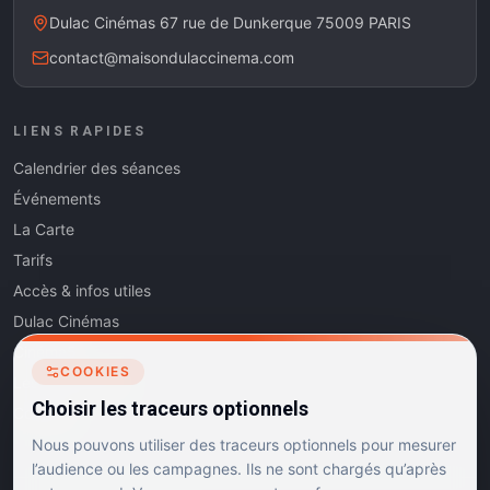
Dulac Cinémas 67 rue de Dunkerque 75009 PARIS
contact@maisondulaccinema.com
LIENS RAPIDES
Calendrier des séances
Événements
La Carte
Tarifs
Accès & infos utiles
Dulac Cinémas
Cinéma5
COOKIES
Les Dits de l'Art
Choisir les traceurs optionnels
Contact
Nous pouvons utiliser des traceurs optionnels pour mesurer
l’audience ou les campagnes. Ils ne sont chargés qu’après