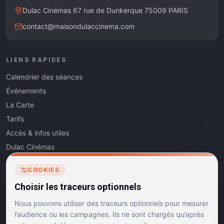
Dulac Cinémas 67 rue de Dunkerque 75009 PARIS
contact@maisondulaccinema.com
LIENS RAPIDES
Calendrier des séances
Événements
La Carte
Tarifs
Accès & infos utiles
Dulac Cinémas
Cinéma5
COOKIES
Les Dits de l'Art
Choisir les traceurs optionnels
Contact
Nous pouvons utiliser des traceurs optionnels pour mesurer
l’audience ou les campagnes. Ils ne sont chargés qu’après