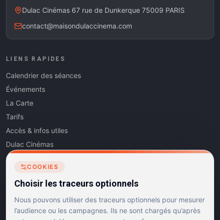
Dulac Cinémas 67 rue de Dunkerque 75009 PARIS
contact@maisondulaccinema.com
LIENS RAPIDES
Calendrier des séances
Événements
La Carte
Tarifs
Accès & infos utiles
Dulac Cinémas
Cinéma5
COOKIES
Les Dits de l'Art
Choisir les traceurs optionnels
Contact
Nous pouvons utiliser des traceurs optionnels pour mesurer
l’audience ou les campagnes. Ils ne sont chargés qu’après