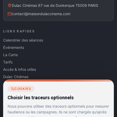
Dulac Cinémas 67 rue de Dunkerque 75009 PARIS
contact@maisondulaccinema.com
LIENS RAPIDES
Calendrier des séances
Événements
La Carte
Tarifs
Accès & infos utiles
Dulac Cinémas
Cinéma5
COOKIES
Les Dits de l'Art
Choisir les traceurs optionnels
Contact
Nous pouvons utiliser des traceurs optionnels pour mesurer
l’audience ou les campagnes. Ils ne sont chargés qu’après