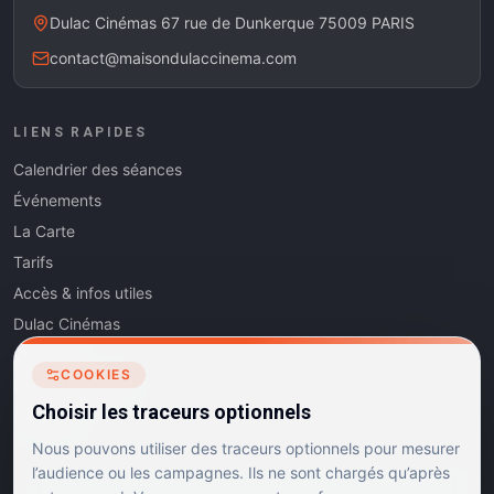
Dulac Cinémas 67 rue de Dunkerque 75009 PARIS
contact@maisondulaccinema.com
LIENS RAPIDES
Calendrier des séances
Événements
La Carte
Tarifs
Accès & infos utiles
Dulac Cinémas
Cinéma5
COOKIES
Les Dits de l'Art
Choisir les traceurs optionnels
Contact
Nous pouvons utiliser des traceurs optionnels pour mesurer
l’audience ou les campagnes. Ils ne sont chargés qu’après