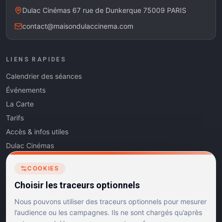
Dulac Cinémas 67 rue de Dunkerque 75009 PARIS
contact@maisondulaccinema.com
LIENS RAPIDES
Calendrier des séances
Événements
La Carte
Tarifs
Accès & infos utiles
Dulac Cinémas
Cinéma5
COOKIES
Les Dits de l'Art
Choisir les traceurs optionnels
Contact
Nous pouvons utiliser des traceurs optionnels pour mesurer
l’audience ou les campagnes. Ils ne sont chargés qu’après