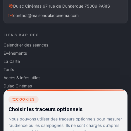
Dulac Cinémas 67 rue de Dunkerque 75009 PARIS
contact@maisondulaccinema.com
LIENS RAPIDES
Calendrier des séances
Événements
La Carte
Tarifs
Accès & infos utiles
Dulac Cinémas
Cinéma5
COOKIES
Les Dits de l'Art
Choisir les traceurs optionnels
Contact
Nous pouvons utiliser des traceurs optionnels pour mesurer
l’audience ou les campagnes. Ils ne sont chargés qu’après