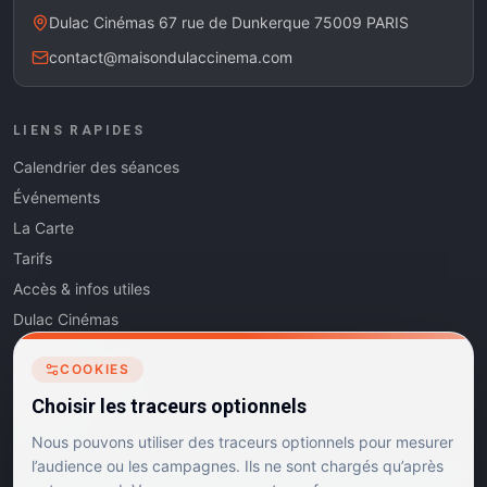
Dulac Cinémas 67 rue de Dunkerque 75009 PARIS
contact@maisondulaccinema.com
LIENS RAPIDES
Calendrier des séances
Événements
La Carte
Tarifs
Accès & infos utiles
Dulac Cinémas
Cinéma5
COOKIES
Les Dits de l'Art
Choisir les traceurs optionnels
Contact
Nous pouvons utiliser des traceurs optionnels pour mesurer
l’audience ou les campagnes. Ils ne sont chargés qu’après