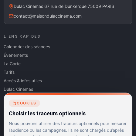
Dulac Cinémas 67 rue de Dunkerque 75009 PARIS
contact@maisondulaccinema.com
LIENS RAPIDES
Calendrier des séances
Événements
La Carte
Tarifs
Accès & infos utiles
Dulac Cinémas
Cinéma5
COOKIES
Les Dits de l'Art
Choisir les traceurs optionnels
Contact
Nous pouvons utiliser des traceurs optionnels pour mesurer
l’audience ou les campagnes. Ils ne sont chargés qu’après