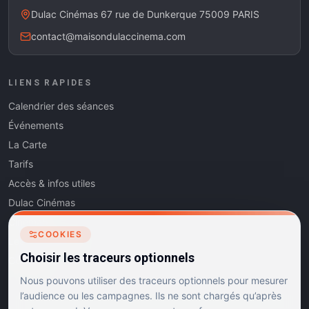
Dulac Cinémas 67 rue de Dunkerque 75009 PARIS
contact@maisondulaccinema.com
LIENS RAPIDES
Calendrier des séances
Événements
La Carte
Tarifs
Accès & infos utiles
Dulac Cinémas
Cinéma5
COOKIES
Les Dits de l'Art
Choisir les traceurs optionnels
Contact
Nous pouvons utiliser des traceurs optionnels pour mesurer
l’audience ou les campagnes. Ils ne sont chargés qu’après