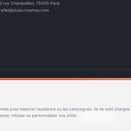
3 rue Champollion, 75005 Paris
reflet@dulaccinemas.com
nnels pour mesurer l’audience ou les campagnes. Ils ne sont chargés
ter, refuser ou personnaliser vos choix.
Mentions légales
Confidentialité
Cookies
Gérer les cookies
Cin