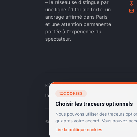
– le réseau se distingue par
une ligne éditoriale forte, un
ancrage affirmé dans Paris,
et une attention permanente
portée à l’expérience du
spectateur.
RÉSEAUX SOCIAUX
COOKIES
Instagram
Facebook
Linkedin
TikTok
Choisir les traceurs optionnels
Nous pouvons utiliser des traceurs optio
qu’après votre accord. Vous pouvez accep
©
2026
Dulac Cinémas. Tous droits réservés.
Lire la politique cookies