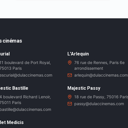
s cinémas
urial
L'Arlequin
11 boulevard de Port Royal,
76 rue de Rennes, Paris 6e
75013 Paris
arrondissement
escurial@dulaccinemas.com
arlequin@dulaccinemas.com
estic Bastille
Majestic Passy
4 boulevard Richard Lenoir,
18 rue de Passy, 75016 Pari
75011 Paris
passy@dulaccinemas.com
bastille@dulaccinemas.com
let Medicis