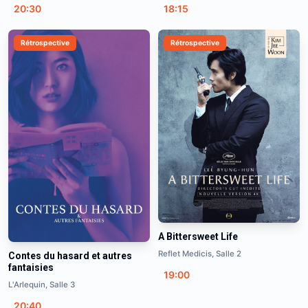
20:30
18:15
Rétrospective
Rétrospective
A Bittersweet Life
Reflet Medicis, Salle 2
Contes du hasard et autres
fantaisies
19:00
L'Arlequin, Salle 3
20:40