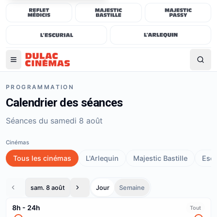
PROGRAMMATION
Calendrier des séances
Séances du samedi 8 août
Cinémas
Tous les cinémas
L'Arlequin
Majestic Bastille
Escu
sam. 8 août
Jour
Semaine
8h
-
24h
Tout