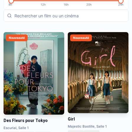
8h
12h
16h
20h
24h
Nouveauté
Nouveauté
Girl
Des Fleurs pour Tokyo
Majestic Bastille, Salle 1
Escurial, Salle 1