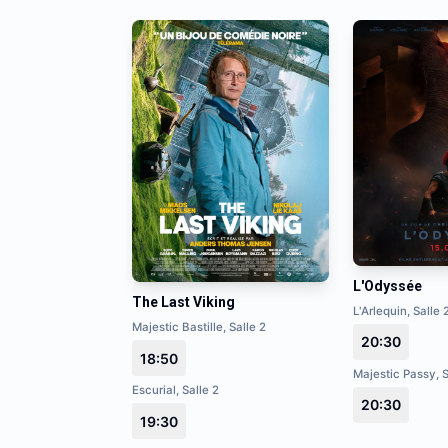
L'Odyssée
The Last Viking
L'Arlequin, Salle 
Majestic Bastille, Salle 2
20:30
18:50
Majestic Passy, S
Escurial, Salle 2
20:30
19:30