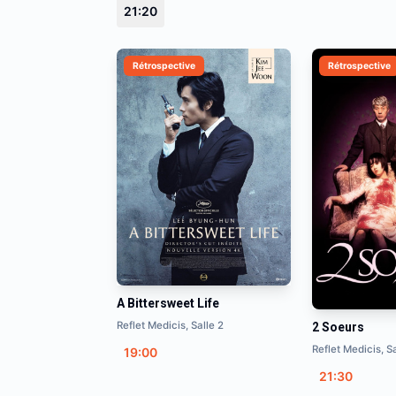
21:20
Rétrospective
Rétrospective
A Bittersweet Life
Reflet Medicis, Salle 2
2 Soeurs
Reflet Medicis, Sa
19:00
21:30