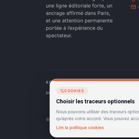
une ligne éditoriale forte, un
ancrage affirmé dans Paris,
et une attention permanente
portée à l’expérience du
spectateur.
RÉSEAUX SOCIAUX
COOKIES
Instagram
Facebook
Linkedin
TikTok
Choisir les traceurs optionnels
Nous pouvons utiliser des traceurs optio
qu’après votre accord. Vous pouvez accep
©
2026
Dulac Cinémas. Tous droits réservés.
Lire la politique cookies