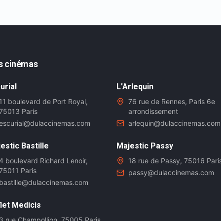
s cinémas
urial
L'Arlequin
11 boulevard de Port Royal,
76 rue de Rennes, Paris 6e
75013 Paris
arrondissement
escurial@dulaccinemas.com
arlequin@dulaccinemas.com
estic Bastille
Majestic Passy
4 boulevard Richard Lenoir,
18 rue de Passy, 75016 Pari
75011 Paris
passy@dulaccinemas.com
bastille@dulaccinemas.com
let Medicis
3 rue Champollion, 75005 Paris