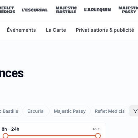
Événements
La Carte
Privatisations & publicité
ances
 Bastille
Escurial
Majestic Passy
Reflet Medicis
8h
-
24h
Tout