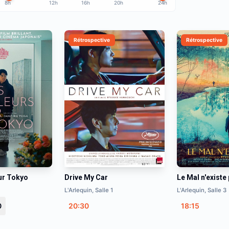
8h
12h
16h
20h
24h
Rétrospective
Rétrospective
ur Tokyo
Drive My Car
Le Mal n'existe
L'Arlequin, Salle 1
L'Arlequin, Salle 3
0
20:30
18:15