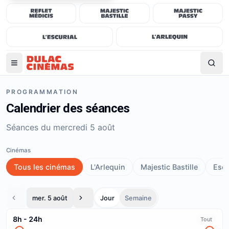
PROGRAMMATION
Calendrier des séances
Séances du mercredi 5 août
Cinémas
Tous les cinémas
L'Arlequin
Majestic Bastille
Escu
mer. 5 août
Jour
Semaine
8h
-
24h
Tout