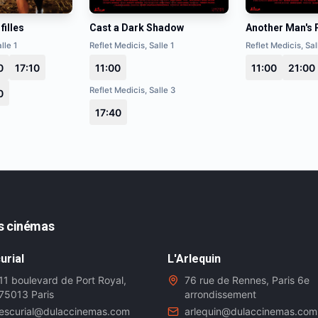
filles
Cast a Dark Shadow
Another Man's 
lle 1
Reflet Medicis, Salle 1
Reflet Medicis, Sal
0
17:10
11:00
11:00
21:00
Reflet Medicis, Salle 3
0
17:40
s cinémas
urial
L'Arlequin
11 boulevard de Port Royal,
76 rue de Rennes, Paris 6e
75013 Paris
arrondissement
escurial@dulaccinemas.com
arlequin@dulaccinemas.com