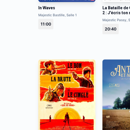
In Waves
La Bataille de 
2 : J'écris to
Majestic Bastille, Salle 1
Majestic Passy, S
11:00
20:40