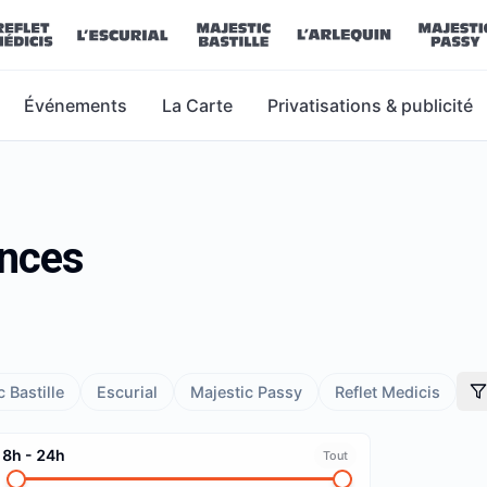
Événements
La Carte
Privatisations & publicité
ances
 Bastille
Escurial
Majestic Passy
Reflet Medicis
8h
-
24h
Tout