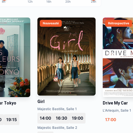
8h
12h
16h
20h
24h
Nouveauté
Rétrospective
Girl
ur Tokyo
Drive My Car
Majestic Bastille, Salle 1
L'Arlequin, Salle 1
14:00
16:30
19:00
0
19:15
17:00
Majestic Bastille, Salle 2