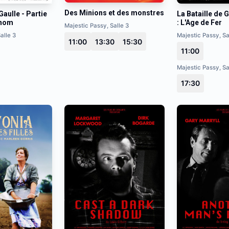
Des Minions et des monstres
Gaulle - Partie
La Bataille de G
n nom
: L'Age de Fer
Majestic Passy, Salle 3
alle 3
Majestic Passy, Sa
11:00
13:30
15:30
11:00
Majestic Passy, Sa
17:30