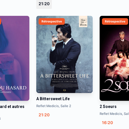
21:20
Rétrospective
Rétrospective
A Bittersweet Life
Reflet Medicis, Salle 2
ard et autres
2 Soeurs
Reflet Medicis, Sal
21:20
3
16:20