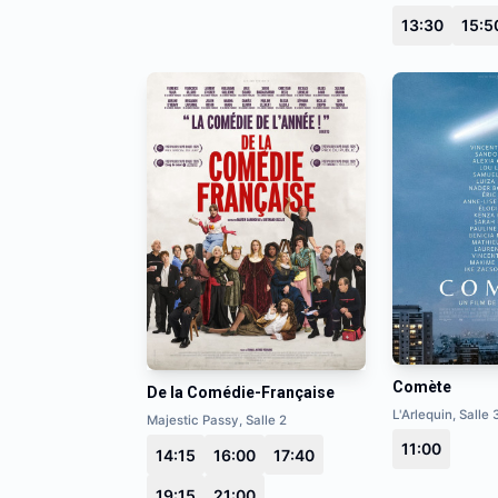
13:30
15:5
Comète
De la Comédie-Française
L'Arlequin, Salle 
Majestic Passy, Salle 2
11:00
14:15
16:00
17:40
19:15
21:00