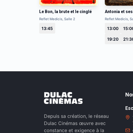
Le Bon, la brute et le cinglé
Antonia et ses 
Reflet Medicis, Salle 2
Reflet Medicis, Sa
13:45
13:00
15:0
19:20
21:3
No
Esc
Depuis sa création, le réseau
Dulac Cinémas œuvre avec
constance et exigence à la