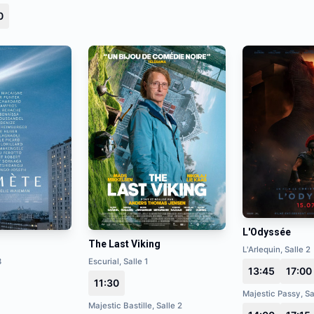
0
L'Odyssée
The Last Viking
L'Arlequin, Salle 2
3
Escurial, Salle 1
13:45
17:00
11:30
Majestic Passy, Sa
Majestic Bastille, Salle 2