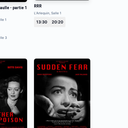
RRR
aulle - partie 1
L'Arlequin, Salle 1
lle 1
13:30
20:20
lle 3