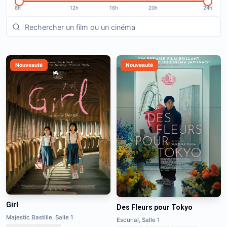
8h
12h
16h
20h
24h
Nouveauté
Nouveauté
Girl
Des Fleurs pour Tokyo
Majestic Bastille, Salle 1
Escurial, Salle 1