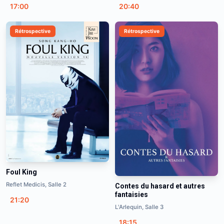
17:00
20:40
Rétrospective
Rétrospective
Foul King
Reflet Medicis, Salle 2
Contes du hasard et autres
fantaisies
21:20
L'Arlequin, Salle 3
18:15