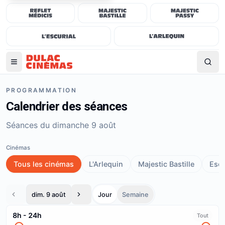
PROGRAMMATION
Calendrier des séances
Séances du dimanche 9 août
Cinémas
Tous les cinémas
L'Arlequin
Majestic Bastille
Escu
dim. 9 août
Jour
Semaine
8h
-
24h
Tout