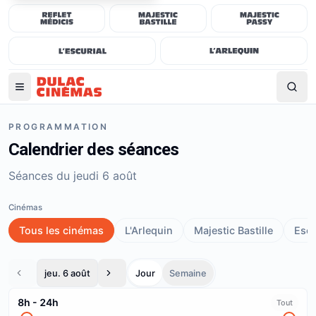
PROGRAMMATION
Calendrier des séances
Séances du jeudi 6 août
Cinémas
Tous les cinémas
L'Arlequin
Majestic Bastille
Escu
jeu. 6 août
Jour
Semaine
8h
-
24h
Tout