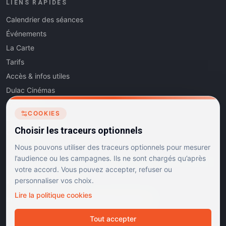
LIENS RAPIDES
Calendrier des séances
Événements
La Carte
Tarifs
Accès & infos utiles
Dulac Cinémas
Cinéma5
COOKIES
Les Dits de l'Art
Choisir les traceurs optionnels
Contact
Nous pouvons utiliser des traceurs optionnels pour mesurer
l’audience ou les campagnes. Ils ne sont chargés qu’après
votre accord. Vous pouvez accepter, refuser ou
personnaliser vos choix.
RÉSEAUX SOCIAUX
Lire la politique cookies
Instagram
Facebook
Linkedin
TikTok
Tout accepter